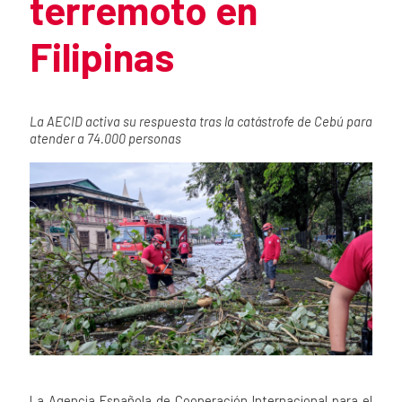
terremoto en
Filipinas
Resumen de la noticia
La AECID activa su respuesta tras la catástrofe de Cebú para
atender a 74.000 personas
Contenido de la noticia
La Agencia Española de Cooperación Internacional para el