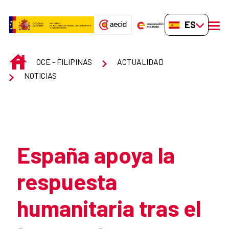
Saltar al contenido principal
ES-ES
men
INICIO
OCE - FILIPINAS
ACTUALIDAD
NOTICIAS
Atrás
España apoya la
respuesta
humanitaria tras el