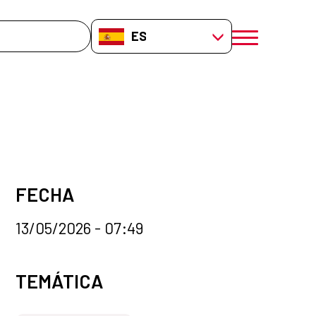
da
ES-ES
menú móvil a
FECHA
13/05/2026 - 07:49
Categorías de la noticia
TEMÁTICA