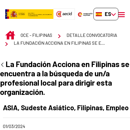
Saltar al contenido principal
ES-ES
men
INICIO
OCE - FILIPINAS
DETALLE CONVOCATORIA
LA FUNDACIÓN ACCIONA EN FILIPINAS SE ENCUENTRA A LA BÚSQUEDA DE UN/A PROFESIONAL LOCAL PARA DIRIGIR ESTA ORGANIZACIÓN.
La Fundación Acciona en Filipinas se
encuentra a la búsqueda de un/a
profesional local para dirigir esta
organización.
Apartado del anuncio:
ASIA, Sudeste Asiático, Filipinas, Empleo
Fecha de publicación de la noticia
01/03/2024