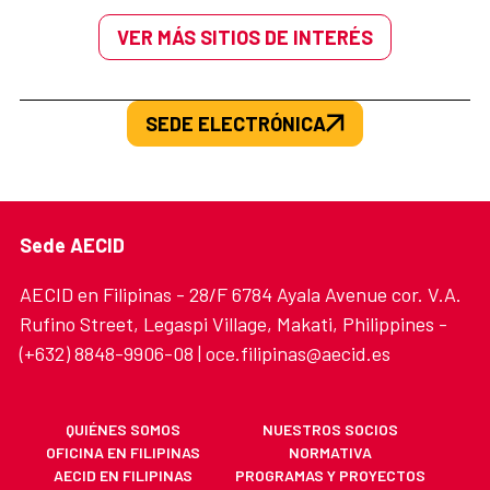
VER MÁS SITIOS DE INTERÉS
SEDE ELECTRÓNICA
Sede AECID
AECID en Filipinas - 28/F 6784 Ayala Avenue cor. V.A.
Rufino Street, Legaspi Village, Makati, Philippines -
(+632) 8848-9906-08 | oce.filipinas@aecid.es
QUIÉNES SOMOS
NUESTROS SOCIOS
OFICINA EN FILIPINAS
NORMATIVA
AECID EN FILIPINAS
PROGRAMAS Y PROYECTOS