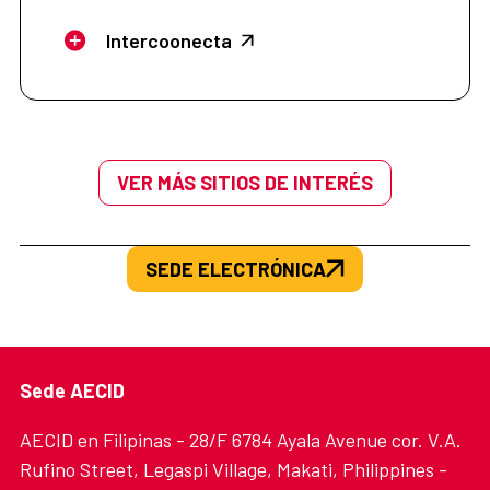
Intercoonecta
VER MÁS SITIOS DE INTERÉS
SEDE ELECTRÓNICA
Sede AECID
AECID en Filipinas - 28/F 6784 Ayala Avenue cor. V.A.
Rufino Street, Legaspi Village, Makati, Philippines -